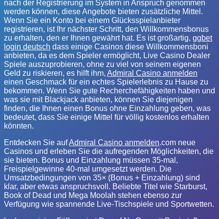
nach der Registrierung im System in Anspruch genommen
werden können, diese Angebote bieten zusätzliche Mittel.
Wenn Sie ein Konto bei einem Glücksspielanbieter
registrieren, ist Ihr nächster Schritt, den Willkommensbonus
zu erhalten, den er Ihnen gewährt hat. Es ist großartig,
ggbet
login deutsch
dass einige Casinos diese Willkommensboni
anbieten, da es dem Spieler ermöglicht, Live Casino Dealer
Spiele auszuprobieren, ohne zu viel von seinem eigenen
Geld zu riskieren, es hilft ihm,
Admiral Casino anmelden
einen Geschmack für ein echtes Spielerlebnis zu Hause zu
bekommen. Wenn Sie gute Recherchefähigkeiten haben und
was sie mit Blackjack anbieten, können Sie diejenigen
finden, die Ihnen einen Bonus ohne Einzahlung geben, was
bedeutet, dass Sie einige Mittel für völlig kostenlos erhalten
könnten.
Entdecken Sie auf
Admiral Casino anmelden
.com neue
Casinos und erleben Sie die aufregenden Möglichkeiten, die
sie bieten. Bonus und Einzahlung müssen 35‑mal,
Freispielgewinne 40‑mal umgesetzt werden. Die
Umsatzbedingungen von 35× (Bonus + Einzahlung) sind
klar, aber etwas anspruchsvoll. Beliebte Titel wie Starburst,
Book of Dead und Mega Moolah stehen ebenso zur
Verfügung wie spannende Live-Tischspiele und Sportwetten.