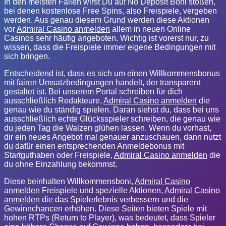
In den meisten Fällen wirst Du auf No Deposit Boni stoßen,
bei denen kostenlose Free Spins, also Freispiele, vergeben
werden. Aus genau diesem Grund werden diese Aktionen
vor
Admiral Casino anmelden
allem in neuen Online
Casinos sehr häufig angeboten. Wichtig ist vorerst nur, zu
wissen, dass die Freispiele immer eigene Bedingungen mit
sich bringen.
Entscheidend ist, dass es sich um einen Willkommensbonus
mit fairen Umsatzbedingungen handelt, der transparent
gestaltet ist. Bei unserem Portal schreiben für dich
ausschließlich Redakteure,
Admiral Casino anmelden
die
genau wie du ständig spielen. Daran siehst du, dass bei uns
ausschließlich echte Glücksspieler schreiben, die genau wie
du jeden Tag die Walzen glühen lassen. Wenn du vorhast,
dir ein neues Angebot mal genauer anzuschauen, dann nutzt
du dafür einen entsprechenden Anmeldebonus mit
Startguthaben oder Freispiele,
Admiral Casino anmelden
die
du ohne Einzahlung bekommst.
Diese beinhalten Willkommensboni,
Admiral Casino
anmelden
Freispiele und spezielle Aktionen,
Admiral Casino
anmelden
die das Spielerlebnis verbessern und die
Gewinnchancen erhöhen. Diese Seiten bieten Spiele mit
hohen RTPs (Return to Player), was bedeutet, dass Spieler